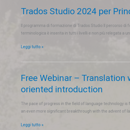
tools
Trados Studio 2024 per Princ
Trados
Studio
2024
Il programma di formazione di Trados Studio Il percorso di fo
per
terminologica è inserita in tutti i livelli e non più relegata a 
Principianti
Leggi tutto »
(Level
1)
Free Webinar – Translation 
Free
Webinar
oriented introduction
–
Translation
The pace of progress in the field of language technology is
with
an even more significant breakthrough with the advent of l
neural
MT
Leggi tutto »
and