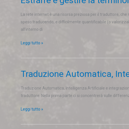
Estrarre e gestire la termino
e
gestire
La rete internet è una risorsa preziosa per il traduttore, che
la
speso traducendo, e difficilmente quantificabile (o valorizzab
terminologia:
all’interno di
dalla
Leggi tutto »
ricerca
delle
informazioni
al
Traduzione Automatica, Intel
Traduzione
termbase
Automatica,
–
Intelligenza
AI
Traduzione Automatica, Intelligenza Artificiale e integrazio
Artificiale
Edition
traduttore. Nella prima parte ci si concentrerà sulle differen
e
Leggi tutto »
integrazione
nei
CAT