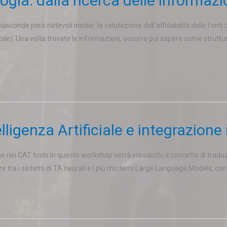
logia: dalla ricerca delle informaz
 nasconde però notevoli insidie: la valutazione dell’affidabilità delle fon
ile). Una volta trovate le informazioni, occorre poi sapere come struttura
ligenza Artificiale e integrazione
ne nei CAT tools In questo workshop verrà introdotto il concetto di tra
ze tra i sistemi di TA neurali e i più moderni Large Language Models, con