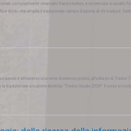
zionali, comunemente chiamato transcreation, è un servizio a cavallo fra 
flow ibrido che amplia il tradizionale campo d’azione di chi traduce. Se
 passo e attraverso una serie di esercizi pratici, all’utilizzo di Trados
a tradizionale soluzione desktop “Trados Studio 2024”. Il corso si rivolge