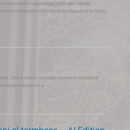
la traduzione e il copywriting. Come tale, richiede
bbene la transcreation sia fortemente influenzata da fattori
 Team. Oltre a questo, verrà approfondita la modalità di
 sia a principianti che a