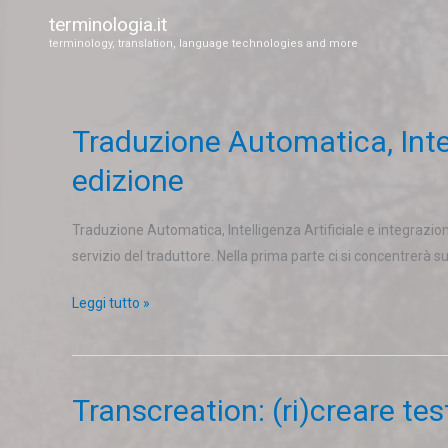
Vai
terminologia.it
al
terminology, translation, language technologies and more
contenuto
Traduzione Automatica, Intel
Traduzione
Automatica,
edizione
Intelligenza
Artificiale
Traduzione Automatica, Intelligenza Artificiale e integrazi
e
servizio del traduttore. Nella prima parte ci si concentrerà 
integrazione
nei
Leggi tutto »
CAT
tools
–
Nuova
Transcreation: (ri)creare tes
Transcreation:
edizione
(ri)creare