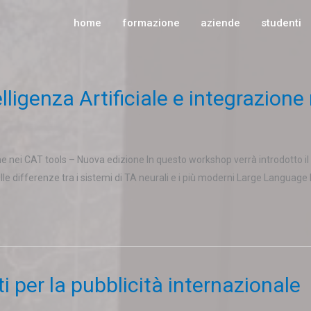
home
formazione
aziende
studenti
ligenza Artificiale e integrazion
one nei CAT tools – Nuova edizione In questo workshop verrà introdotto 
sulle differenze tra i sistemi di TA neurali e i più moderni Large Languag
ti per la pubblicità internazionale