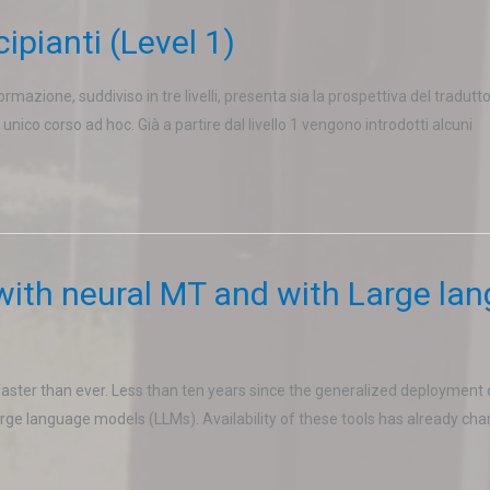
ipianti (Level 1)
rmazione, suddiviso in tre livelli, presenta sia la prospettiva del tradut
un unico corso ad hoc. Già a partire dal livello 1 vengono introdotti alcuni
with neural MT and with Large lan
 faster than ever. Less than ten years since the generalized deploymen
arge language models (LLMs). Availability of these tools has already ch