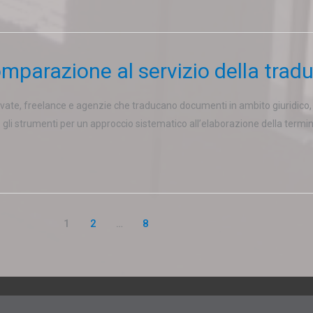
mparazione al servizio della tradu
private, freelance e agenzie che traducano documenti in ambito giuridico, i
li strumenti per un approccio sistematico all’elaborazione della terminol
1
2
…
8