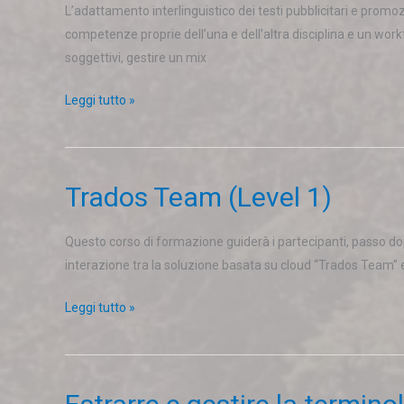
testi
L’adattamento interlinguistico dei testi pubblicitari e promo
per
competenze proprie dell’una e dell’altra disciplina e un work
la
soggettivi, gestire un mix
pubblicità
Leggi tutto »
internazionale
Trados Team (Level 1)
Trados
Team
(Level
Questo corso di formazione guiderà i partecipanti, passo dopo
1)
interazione tra la soluzione basata su cloud “Trados Team” e l
Leggi tutto »
Estrarre