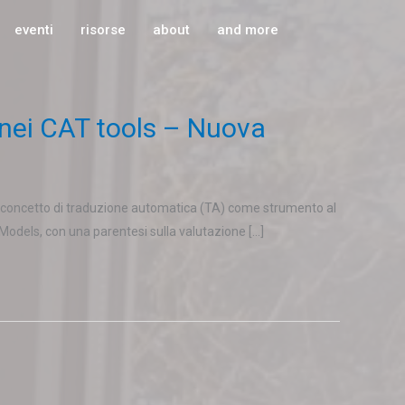
eventi
risorse
about
and more
e nei CAT tools – Nuova
il concetto di traduzione automatica (TA) come strumento al
e Models, con una parentesi sulla valutazione […]