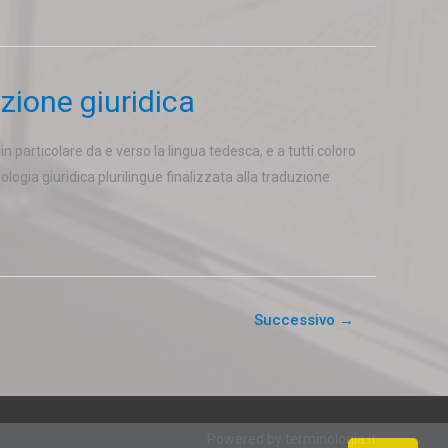
zione giuridica
n particolare da e verso la lingua tedesca, e a tutti coloro
ogia giuridica plurilingue finalizzata alla traduzione
Successivo
→
Powered by terminologia.it