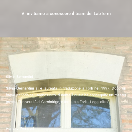
Vi invitiamo a conoscere il team del LabTerm
Silvia Bernardini
Silvia Bernardini
si è laureata in traduzione a Forlì nel 1997. Dopo un
breve periodo nel Regno Unito, durante il quale ha conseguito un master
presso l’Università di Cambridge, è tornata a Forlì…
Leggi altro…
Adriano Ferraresi