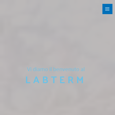
Vai
al
contenuto
Vi diamo il benvenuto al
LABTERM