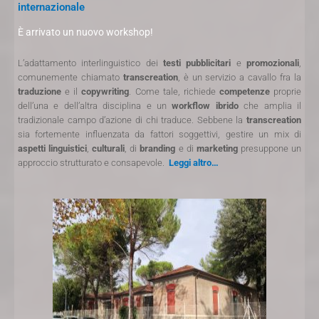
internazionale
È arrivato un nuovo workshop!
L’adattamento interlinguistico dei
testi
pubblicitari
e
promozionali
,
comunemente chiamato
transcreation
, è un servizio a cavallo fra la
traduzione
e il
copywriting
. Come tale, richiede
competenze
proprie
dell’una e dell’altra disciplina e un
workflow ibrido
che amplia il
tradizionale campo d’azione di chi traduce. Sebbene la
transcreation
sia fortemente influenzata da fattori soggettivi, gestire un mix di
aspetti linguistici
,
culturali
, di
branding
e di
marketing
presuppone un
approccio strutturato e consapevole.
Leggi altro…