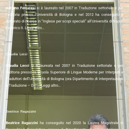
Adriano Ferraresi
si è laureato nel 2007 in Traduzione settoriale e per
l’editoria presso l’Università di Bologna
e nel 2012 ha conseguito
il
dottorato di ricerca in “Inglese per scopi speciali” all’Università di Napoli
Federico II.
Leggi altro…
Claudia Lecci
Claudia Lecci
si è laureata nel 2007 in Traduzione settoriale e per
l’editoria presso la Scuola Superiore di Lingue Moderne per Interpreti e
Traduttori dell’Università di Bologna (ora Dipartimento di Interpretazione
e Traduzione – DIT).
Leggi altro…
Beatrice Ragazzini
Beatrice Ragazzini
ha conseguito nel 2020 la Laurea Magistrale in