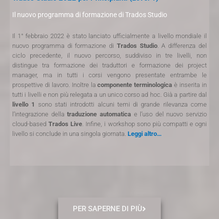
Il nuovo programma di formazione di Trados Studio
Il 1° febbraio 2022 è stato lanciato ufficialmente a livello mondiale il
nuovo programma di formazione di
Trados Studio
. A differenza del
ciclo precedente, il nuovo percorso, suddiviso in tre livelli, non
distingue tra formazione dei traduttori e formazione dei project
manager, ma in tutti i corsi vengono presentate entrambe le
prospettive di lavoro. Inoltre la
componente
terminologica
è inserita in
tutti i livelli e non più relegata a un unico corso ad hoc. Già a partire dal
livello 1
sono stati introdotti alcuni temi di grande rilevanza come
l’integrazione della
traduzione automatica
e l’uso del nuovo servizio
cloud-based
Trados Live
. Infine, i workshop sono più compatti e ogni
livello si conclude in una singola giornata.
Leggi altro…
PER SAPERNE DI PIÙ