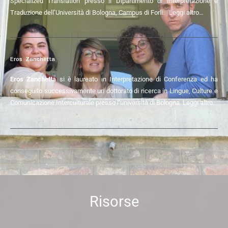
Specialized Translation presso il Dipartimento di Interpretazione e
Traduzione dell’Università di Bologna, Campus di Forlì.
Leggi altro…
Eros Zanchetta
Eros Zanchetta
si è laureato in Interpretazione di Conferenza ed ha
conseguito successivamente un dottorato di ricerca in Lingue, Culture e
Comunicazione Interculturale presso l’università di Bologna.
Leggi altro…
Risorse