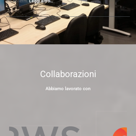
al LabTerm.
Leggi altro…
Collaborazioni
Abbiamo lavorato con