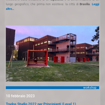
luogo geografico, che prima non esisteva: la città di
Brasilia
.
Leggi
altro…
workshop
10 febbraio 2023
Trados Studio 2022 per Principianti (Level 1)