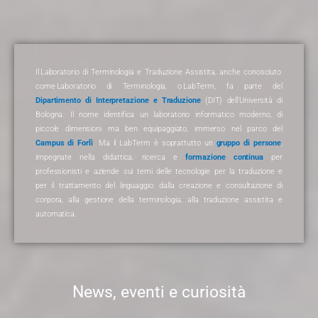
Il
Laboratorio di Terminologia e Traduzione Assistita
, anche conosciuto
come
Laboratorio di Terminologia
, o
LabTerm
, fa parte del
Dipartimento di Interpretazione e Traduzione
(DIT) dell’Università di
Bologna. Il nome identifica un laboratorio informatico moderno, di
piccole dimensioni ma ben equipaggiato, immerso nel parco del
Campus di Forlì
. Ma il LabTerm è soprattutto un
gruppo di persone
,
impegnate nella didattica, ricerca e
formazione continua
per
professionisti e aziende sui temi delle tecnologie per la traduzione e
per il trattamento del linguaggio: dalla creazione e consultazione di
corpora, alla gestione della terminologia, alla traduzione assistita e
automatica.
News, eventi e curiosità