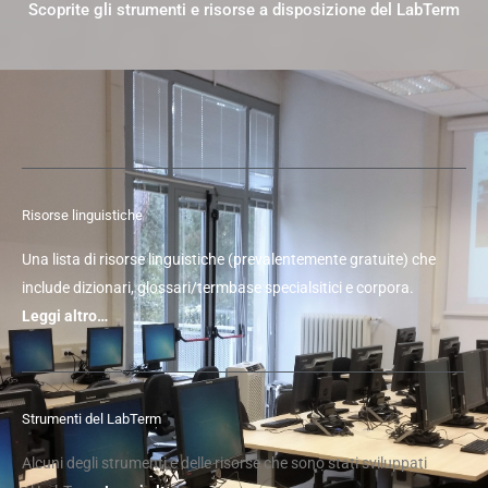
Scoprite gli strumenti e risorse a disposizione del LabTerm
Risorse linguistiche
Una lista di risorse linguistiche (prevalentemente gratuite) che
include dizionari, glossari/termbase specialsitici e corpora.
Leggi altro…
Strumenti del LabTerm
Alcuni degli strumenti e delle risorse che sono stati sviluppati