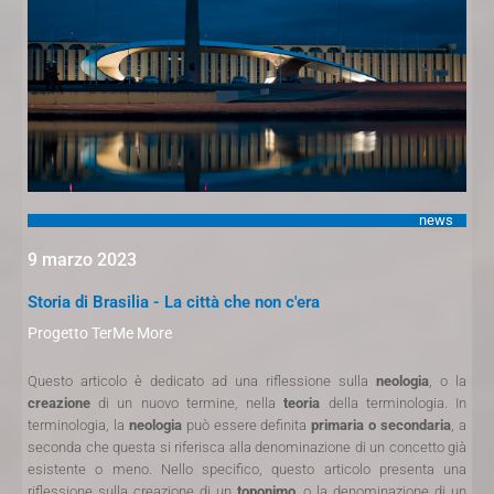
news
9 marzo 2023
Storia di Brasilia - La città che non c'era
Progetto TerMe More
Questo articolo è dedicato ad una riflessione sulla
neologia
, o la
creazione
di un nuovo termine, nella
teoria
della terminologia. In
terminologia, la
neologia
può essere definita
primaria o secondaria
, a
seconda che questa si riferisca alla denominazione di un concetto già
esistente o meno. Nello specifico, questo articolo presenta una
riflessione sulla creazione di un
toponimo
, o la denominazione di un