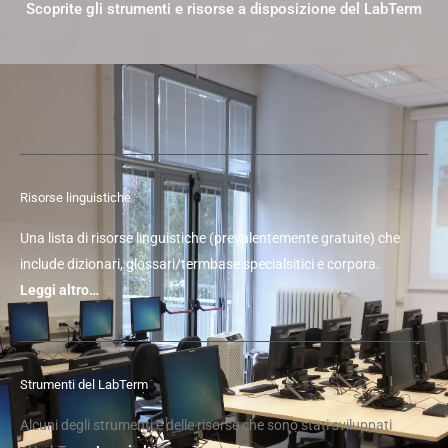
Scoprite gli strumenti e risorse a disposizione del LabTerm
Risorse linguistiche
Una lista di risorse linguistiche (prevalentemente gratuite) che
include dizionari, glossari/termbase specialsitici e corpora.
Leggi altro…
Strumenti del LabTerm
Alcuni degli strumenti e delle risorse che sono stati sviluppati