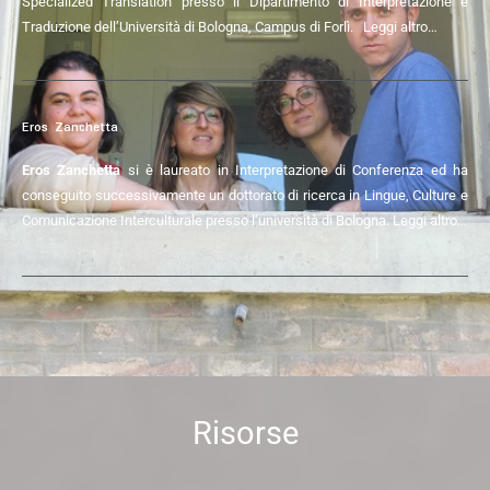
Specialized Translation presso il Dipartimento di Interpretazione e
Traduzione dell’Università di Bologna, Campus di Forlì.
Leggi altro…
Eros Zanchetta
Eros Zanchetta
si è laureato in Interpretazione di Conferenza ed ha
conseguito successivamente un dottorato di ricerca in Lingue, Culture e
Comunicazione Interculturale presso l’università di Bologna.
Leggi altro…
Risorse