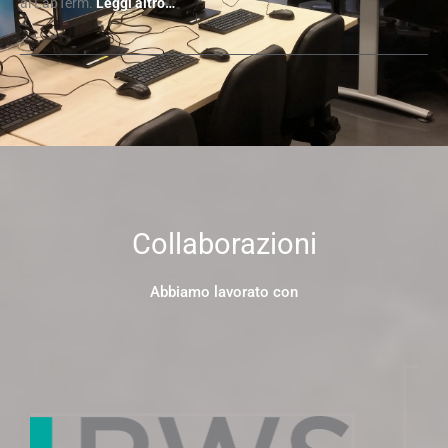
al LabTerm.
Leggi altro…
Collaborazioni
Abbiamo lavorato con