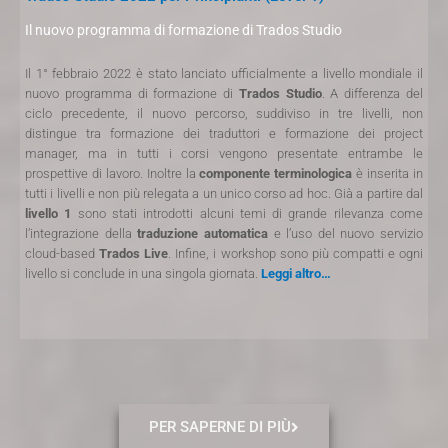
Il nuovo programma di formazione di Trados Studio
Il 1° febbraio 2022 è stato lanciato ufficialmente a livello mondiale il
nuovo programma di formazione di
Trados Studio
. A differenza del
ciclo precedente, il nuovo percorso, suddiviso in tre livelli, non
distingue tra formazione dei traduttori e formazione dei project
manager, ma in tutti i corsi vengono presentate entrambe le
prospettive di lavoro. Inoltre la
componente
terminologica
è inserita in
tutti i livelli e non più relegata a un unico corso ad hoc. Già a partire dal
livello 1
sono stati introdotti alcuni temi di grande rilevanza come
l’integrazione della
traduzione automatica
e l’uso del nuovo servizio
cloud-based
Trados Live
. Infine, i workshop sono più compatti e ogni
livello si conclude in una singola giornata.
Leggi altro…
PER SAPERNE DI PIÙ