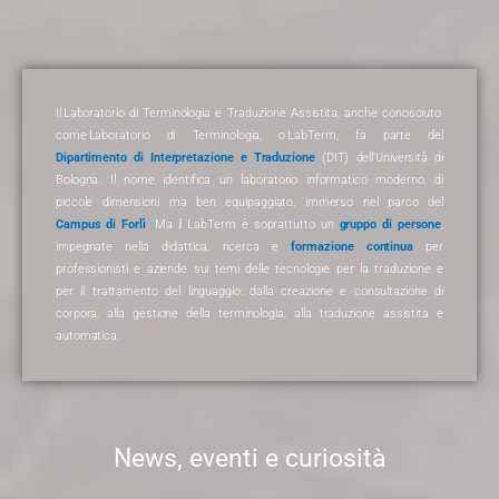
Il
Laboratorio di Terminologia e Traduzione Assistita
, anche conosciuto
come
Laboratorio di Terminologia
, o
LabTerm
, fa parte del
Dipartimento di Interpretazione e Traduzione
(DIT) dell’Università di
Bologna. Il nome identifica un laboratorio informatico moderno, di
piccole dimensioni ma ben equipaggiato, immerso nel parco del
Campus di Forlì
. Ma il LabTerm è soprattutto un
gruppo di persone
,
impegnate nella didattica, ricerca e
formazione continua
per
professionisti e aziende sui temi delle tecnologie per la traduzione e
per il trattamento del linguaggio: dalla creazione e consultazione di
corpora, alla gestione della terminologia, alla traduzione assistita e
automatica.
News, eventi e curiosità