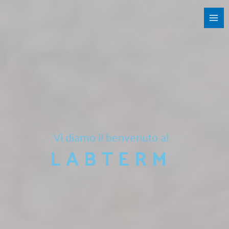
Skip
to
content
Vi diamo il benvenuto al
LABTERM