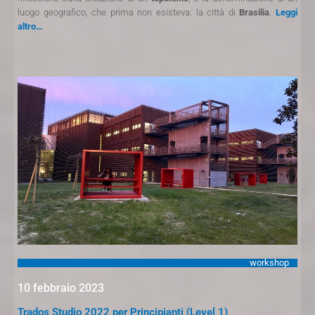
luogo geografico, che prima non esisteva: la città di
Brasilia
.
Leggi
altro…
workshop
10 febbraio 2023
Trados Studio 2022 per Principianti (Level 1)