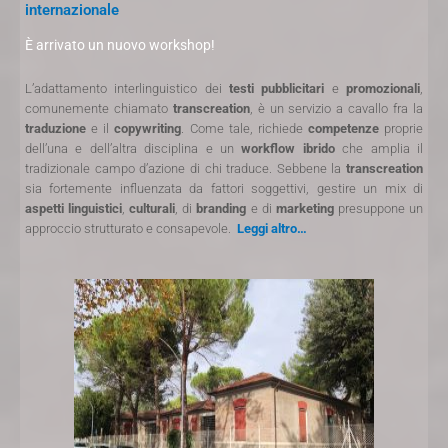
internazionale
È arrivato un nuovo workshop!
L’adattamento interlinguistico dei
testi
pubblicitari
e
promozionali
,
comunemente chiamato
transcreation
, è un servizio a cavallo fra la
traduzione
e il
copywriting
. Come tale, richiede
competenze
proprie
dell’una e dell’altra disciplina e un
workflow ibrido
che amplia il
tradizionale campo d’azione di chi traduce. Sebbene la
transcreation
sia fortemente influenzata da fattori soggettivi, gestire un mix di
aspetti linguistici
,
culturali
, di
branding
e di
marketing
presuppone un
approccio strutturato e consapevole.
Leggi altro…