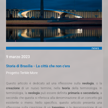
news
9 marzo 2023
Storia di Brasilia - La città che non c'era
Progetto TerMe More
Questo articolo è dedicato ad una riflessione sulla
neologia
, o la
creazione
di un nuovo termine, nella
teoria
della terminologia. In
terminologia, la
neologia
può essere definita
primaria o secondaria
, a
seconda che questa si riferisca alla denominazione di un concetto già
esistente o meno. Nello specifico, questo articolo presenta una
riflessione sulla creazione di un
toponimo
, o la denominazione di un