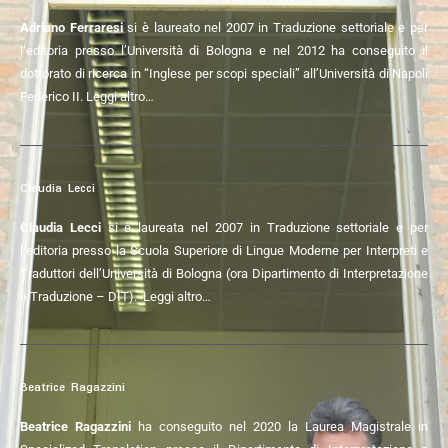
Adriano Ferraresi
si è laureato nel 2007 in Traduzione settoriale e per
l’editoria presso l’Università di Bologna
e nel 2012 ha conseguito
il
dottorato di ricerca in “Inglese per scopi speciali” all’Università di Napoli
Federico II.
Leggi altro…
Claudia Lecci
Claudia Lecci
si è laureata nel 2007 in Traduzione settoriale e per
l’editoria presso la Scuola Superiore di Lingue Moderne per Interpreti e
Traduttori dell’Università di Bologna (ora Dipartimento di Interpretazione
e Traduzione – DIT).
Leggi altro…
Beatrice Ragazzini
Beatrice Ragazzini
ha conseguito nel 2020 la Laurea Magistrale in