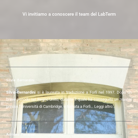
Vi invitiamo a conoscere il team del LabTerm
Silvia Bernardini
Silvia Bernardini
si è laureata in traduzione a Forlì nel 1997. Dopo un
breve periodo nel Regno Unito, durante il quale ha conseguito un master
presso l’Università di Cambridge, è tornata a Forlì…
Leggi altro…
Adriano Ferraresi