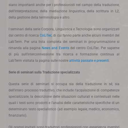
siano importanti anche per i professionisti nel campo della traduzione,
dell’interpretazione, della mediazione linguistica, della scrittura in L2,
della gestione della terminologia e altro.
I seminari della serie Corpora, Linguistica e Tecnologie sono organizzati
dal centro di ricerca
CoLiTec
, di cui fanno parte anche alcuni membri del
LabTerm. Per una lista completa dei seminari in programmazione si
rimanda alla pagina
News and Events
del centro CoLiTec. Per saperne
di più sull’interconnessione tra ricerca e formazione continua al
LabTerm visitata la pagina sulle nostre
attività passate e presenti
.
Serie di seminari sulla Traduzione specializzata
Questa serie di seminari si occupa sia della traduzione in sé, sia
dell’intero processo traduttivo, che include l’acquisizione di competenze
specializzate, la descrizione delle situazioni culturali e contestuali nelle
quali i testi sono prodotti e l’analisi delle caratteristiche specifiche di un
determinato testo specialistico (ad esempio legale, medico, economico,
finanziario).
Gli oratori invitati sono traduttori professionisti con esperienza, membri