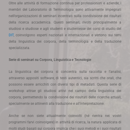
Oltre alle attività di formazione continua per professionisti e aziende, i
membri del Laboratorio di Terminologia sono attivamente impegnati
nell’organizzazioni di seminari incentrati sulla condivisione dei risultati
della ricerca accademica. Questi seminari, rivolti principalmente a
studiosi e studiose e agli studenti e studentesse dei corsi di studio del
DIT
, coinvolgono esperti nazionali e internazionali e vertono sui temi
della linguistica dei corpora, della terminologia e della traduzione
specializzata.
Serie di seminari su Corpora, Linguistica e Tecnologie
La linguistica dei corpora si concentra sulla raccolta e l’analisi,
attraverso appositi software, di testi autentici, sia scritti che orali, che
possono essere arricchiti con diversi tipi di metadati. Questa serie di
workshop attrae gli studiosi attivi nel campo della linguistica dei
corpora, permettendo la condivisione dei risultati delle ricerche attuali,
specialmente se attinenti alla traduzione e all’interpretazione.
Anche se non siete attualmente coinvolti (né rientra nei vostri
programmi farvi coinvolgere) in attività di ricerca, la natura applicata di
molti studi basati sui corpora implica che i suoi metodi e i suoi risultati