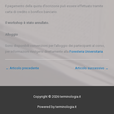
Il pagamento della quota d’iscrizione può essere effettuato tramite
carta di credito o bonifico bancario.
Il workshop è stato annullato.
Alloggio
Sono disponibili convenzioni per l’alloggio dei partecipanti al corso,
per informazioni rivolgersi direttamente alla
Foresteria Universitaria
.
←
Articolo precedente
Articolo successivo
→
Copyright © 2026 terminologia.it
Powered by terminologia.it