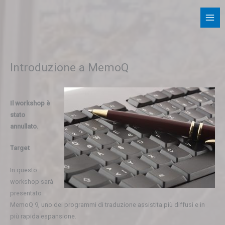
Vai
al
contenuto
Introduzione a MemoQ
Il workshop è
stato
annullato.
Target
In questo
workshop sarà
presentato
MemoQ 9, uno dei programmi di traduzione assistita più diffusi e in
più rapida espansione.