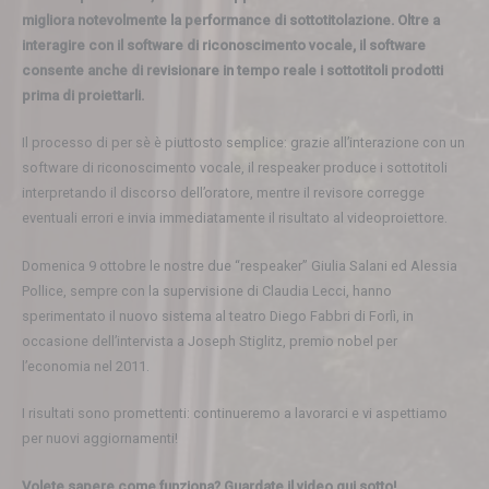
migliora notevolmente la performance di sottotitolazione. Oltre a
interagire con il software di riconoscimento vocale, il software
consente anche di revisionare in tempo reale i sottotitoli prodotti
prima di proiettarli.
Il processo di per sè è piuttosto semplice: grazie all’interazione con un
software di riconoscimento vocale, il respeaker produce i sottotitoli
interpretando il discorso dell’oratore, mentre il revisore corregge
eventuali errori e invia immediatamente il risultato al videoproiettore.
Domenica 9 ottobre le nostre due “respeaker” Giulia Salani ed Alessia
Pollice, sempre con la supervisione di Claudia Lecci, hanno
sperimentato il nuovo sistema al teatro Diego Fabbri di Forlì, in
occasione dell’intervista a Joseph Stiglitz, premio nobel per
l’economia nel 2011.
I risultati sono promettenti: continueremo a lavorarci e vi aspettiamo
per nuovi aggiornamenti!
Volete sapere come funziona? Guardate il video qui sotto!