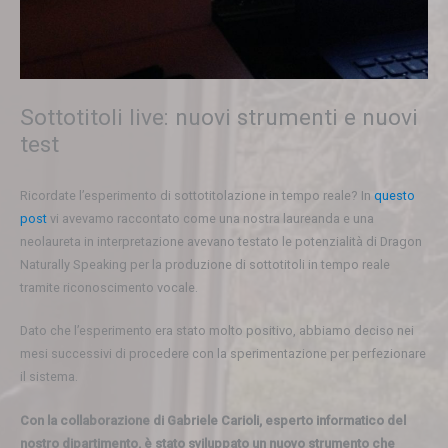
Sottotitoli live: nuovi strumenti e nuovi
test
Ricordate l’esperimento di sottotitolazione in tempo reale? In
questo
post
vi avevamo raccontato come una nostra laureanda e una
neolaureta in interpretazione avevano testato le potenzialità di Dragon
Naturally Speaking per la produzione di sottotitoli in tempo reale
tramite riconoscimento vocale.
Dato che l’esperimento era stato molto positivo, abbiamo deciso nei
mesi successivi di procedere con la sperimentazione per perfezionare
il sistema.
Con la collaborazione di Gabriele Carioli, esperto informatico del
nostro dipartimento, è stato sviluppato un nuovo strumento che