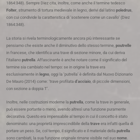
1864:348). Sempre Diez cita, inoltre, come anche il termine tedesco
Folter
, strumento di tortura medievale in legno, derivi dal latino
poledrus
,
con cui condivide la caratteristica di ‘sostenere come un cavallo’ (Diez
1864:348).
La storia si rivela terminologicamente ancora più interessante se
pensiamo che esiste anche il diminutivo dello stesso termine,
poutrelle
in francese, che identifica una trave di sezione minore, da cui deriva
l’italiano
putrella
. Affascinante è anche notare come il significato del
termine sia cambiato nel tempo: se in origine la trave era
esclusivamente in
legno
, oggi la ‘putrella’ è definita dal Nuovo Dizionario
De Mauro (2014) come: ‘trave profilata
d’acciaio
, di piccole dimensioni,
con sezione a doppia T’.
Inoltre, nelle costruzioni moderne la
putrella
, come la trave in generale,
può essere portante o meno, avendo altresì una funzione puramente
decorativa. Questo era impensabile al tempo in cui il concetto è stato
denominato: una proprietà imprescindibile della
trave
era infatti quella di
portare un peso. Se, col tempo, il significato e il materiale della
putrella
sono cambiati, la sua funzione originale rimane visibile nel suo
nome
.