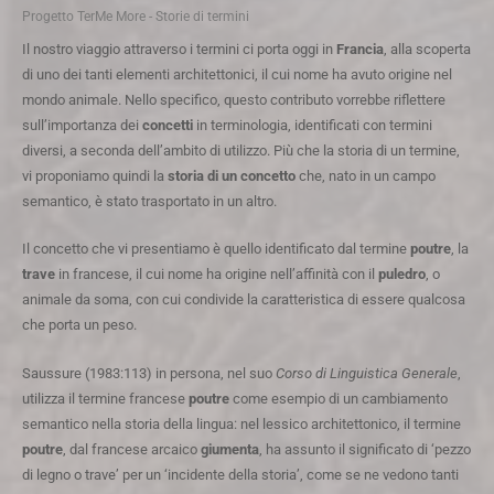
Progetto TerMe More - Storie di termini
Il nostro viaggio attraverso i termini ci porta oggi in
Francia
, alla scoperta
di uno dei tanti elementi architettonici, il cui nome ha avuto origine nel
mondo animale. Nello specifico, questo contributo vorrebbe riflettere
sull’importanza dei
concetti
in terminologia, identificati con termini
diversi, a seconda dell’ambito di utilizzo. Più che la storia di un termine,
vi proponiamo quindi la
storia di un
concetto
che, nato in un campo
semantico, è stato trasportato in un altro.
Il concetto che vi presentiamo è quello identificato dal termine
poutre
, la
trave
in francese, il cui nome ha origine nell’affinità con il
puledro
, o
animale da soma, con cui condivide la caratteristica di essere qualcosa
che porta un peso.
Saussure (1983:113) in persona, nel suo
Corso di Linguistica Generale
,
utilizza il termine francese
poutre
come esempio di un cambiamento
semantico nella storia della lingua: nel lessico architettonico, il termine
poutre
, dal francese arcaico
giumenta
, ha assunto il significato di ‘pezzo
di legno o trave’ per un ‘incidente della storia’, come se ne vedono tanti