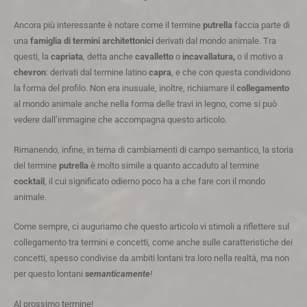
Ancora più interessante è notare come il termine
putrella
faccia parte di
una
famiglia di termini architettonici
derivati dal mondo animale. Tra
questi, la
capriata
, detta anche
cavalletto
o
incavallatura,
o il motivo a
chevron
: derivati dal termine latino
capra
, e che con questa condividono
la forma del profilo. Non era inusuale, inoltre, richiamare il
collegamento
al mondo animale anche nella forma delle travi in legno, come si può
vedere dall’immagine che accompagna questo articolo.
Rimanendo, infine, in tema di cambiamenti di campo semantico, la storia
del termine
putrella
è molto simile a quanto accaduto al termine
cocktail
, il cui significato odierno poco ha a che fare con il mondo
animale.
Come sempre, ci auguriamo che questo articolo vi stimoli a riflettere sul
collegamento tra termini e concetti, come anche sulle caratteristiche dei
concetti, spesso condivise da ambiti lontani tra loro nella realtà, ma non
per questo lontani
semanticamente
!
Al prossimo termine!