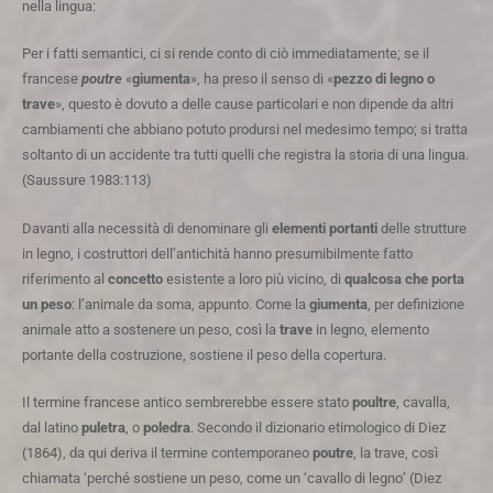
nella lingua:
Per i fatti semantici, ci si rende conto di ciò immediatamente; se il
francese
poutre
«
giumenta
», ha preso il senso di «
pezzo di legno o
trave
», questo è dovuto a delle cause particolari e non dipende da altri
cambiamenti che abbiano potuto prodursi nel medesimo tempo; si tratta
soltanto di un accidente tra tutti quelli che registra la storia di una lingua.
(Saussure 1983:113)
Davanti alla necessità di denominare gli
elementi portanti
delle strutture
in legno, i costruttori dell’antichità hanno presumibilmente fatto
riferimento al
concetto
esistente a loro più vicino, di
qualcosa che porta
un peso
: l’animale da soma, appunto. Come la
giumenta
, per definizione
animale atto a sostenere un peso, così la
trave
in legno, elemento
portante della costruzione, sostiene il peso della copertura.
Il termine francese antico sembrerebbe essere stato
poultre
, cavalla,
dal latino
puletra
, o
poledra
. Secondo il dizionario etimologico di Diez
(1864), da qui deriva il termine contemporaneo
poutre
, la trave, così
chiamata ‘perché sostiene un peso, come un ‘cavallo di legno’ (Diez