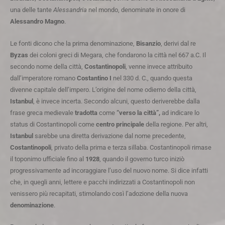
una delle tante
Alessandria
nel mondo, denominate in onore di
Alessandro Magno
.
Le fonti dicono che la prima denominazione,
Bisanzio
, derivi dal re
Byzas
dei coloni greci di Megara, che fondarono la città nel 667 a.C. Il
secondo nome della città,
Costantinopoli
, venne invece attribuito
dall’imperatore romano
Costantino I
nel 330 d. C., quando questa
divenne capitale dell’impero. L’origine del nome odierno della città,
Istanbul
, è invece incerta. Secondo alcuni, questo deriverebbe dalla
frase greca medievale
tradotta
come
“verso la città”,
ad indicare lo
status di Costantinopoli come
centro principale
della regione. Per altri,
Istanbul
sarebbe una diretta derivazione dal nome precedente,
Costantinopoli
, privato della prima e terza sillaba. Costantinopoli rimase
il toponimo ufficiale fino al
1928
, quando il governo turco iniziò
progressivamente ad incoraggiare l’uso del nuovo nome. Si dice infatti
che, in quegli anni, lettere e pacchi indirizzati a Costantinopoli non
venissero più recapitati, stimolando così l’adozione della nuova
denominazione
.