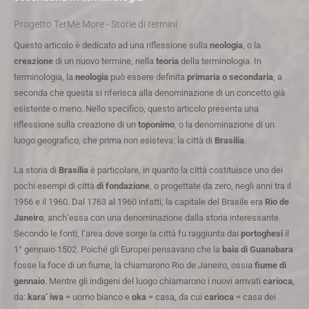
Progetto TerMe More - Storie di termini
Questo articolo è dedicato ad una riflessione sulla
neologia
, o la
creazione
di un nuovo termine, nella
teoria
della terminologia. In
terminologia, la
neologia
può essere definita
primaria o secondaria
, a
seconda che questa si riferisca alla denominazione di un concetto già
esistente o meno. Nello specifico, questo articolo presenta una
riflessione sulla creazione di un
toponimo
, o la denominazione di un
luogo geografico, che prima non esisteva: la città di
Brasilia
.
La storia di
Brasilia
è particolare, in quanto la città costituisce uno dei
pochi esempi di città
di
fondazione
, o progettate da zero, negli anni tra il
1956 e il 1960. Dal 1763 al 1960 infatti, la capitale del Brasile era
Rio de
Janeiro
, anch’essa con una denominazione dalla storia interessante.
Secondo le fonti, l’area dove sorge la città fu raggiunta dai
portoghesi
il
1° gennaio 1502. Poiché gli Europei pensavano che la
baia di Guanabara
fosse la foce di un fiume, la chiamarono Rio de Janeiro, ossia
fiume di
gennaio
. Mentre gli indigeni del luogo chiamarono i nuovi arrivati
carioca
,
da:
kara’ iwa
= uomo bianco e
oka
= casa, da cui
carioca
= casa dei