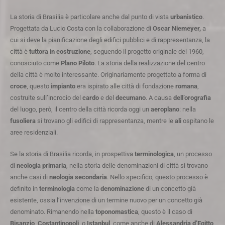
La storia di Brasilia è particolare anche dal punto di vista
urbanistico
.
Progettata da Lucio Costa con la collaborazione di
Oscar Niemeyer,
a
cui si deve la pianificazione degli edifici pubblici e di rappresentanza, la
città è
tuttora
in
costruzione
, seguendo il progetto originale del 1960,
conosciuto come
Plano Piloto
. La storia della realizzazione del centro
della città è molto interessante. Originariamente progettato a forma di
croce
, questo
impianto
era ispirato alle città di fondazione
romana
,
costruite sull’incrocio del
cardo
e del
decumano
. A causa
dell’orografia
del luogo, però, il centro della città ricorda oggi un
aeroplano
: nella
fusoliera
si trovano gli edifici di rappresentanza, mentre le
ali
ospitano le
aree residenziali.
Se la storia di Brasilia ricorda, in prospettiva
terminologica
, un processo
di
neologia primaria
, nella storia delle denominazioni di città si trovano
anche casi di
neologia secondaria
. Nello specifico, questo processo è
definito in
terminologia
come la
denominazione
di un concetto già
esistente, ossia l’invenzione di un termine nuovo per un concetto già
denominato. Rimanendo nella
toponomastica
, questo è il caso di
Bisanzio
,
Costantinopoli
, o
Istanbul
, come anche di
Alessandria d’Egitto
,