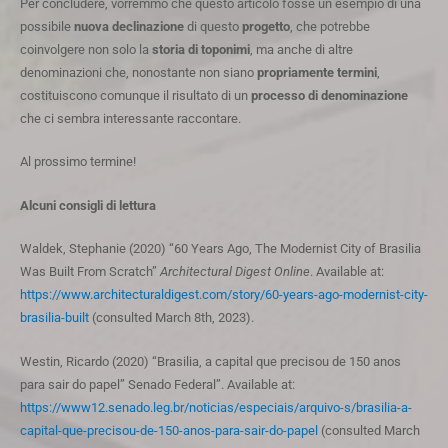
Per concludere, vorremmo che questo articolo fosse un esempio di una
possibile
nuova declinazione
di questo
progetto
, che potrebbe
coinvolgere non solo la
storia di
toponimi
, ma anche di altre
denominazioni che, nonostante non siano
propriamente termini
,
costituiscono comunque il risultato di un
processo di denominazione
che ci sembra interessante raccontare.
Al prossimo termine!
Alcuni consigli di lettura
Waldek, Stephanie (2020) “60 Years Ago, The Modernist City of Brasilia
Was Built From Scratch”
Architectural Digest
Online
. Available at:
https://www.architecturaldigest.com/story/60-years-ago-modernist-city-
brasilia-built
(consulted March 8th, 2023).
Westin, Ricardo (2020) “Brasilia, a capital que precisou de 150 anos
para sair do papel” Senado Federal”. Available at:
https://www12.senado.leg.br/noticias/especiais/arquivo-s/brasilia-a-
capital-que-precisou-de-150-anos-para-sair-do-papel
(consulted March