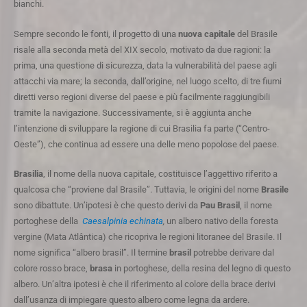
bianchi.
Sempre secondo le fonti, il progetto di una
nuova capitale
del Brasile
risale alla seconda metà del XIX secolo, motivato da due ragioni: la
prima, una questione di sicurezza, data la vulnerabilità del paese agli
attacchi via mare; la seconda, dall’origine, nel luogo scelto, di tre fiumi
diretti verso regioni diverse del paese e più facilmente raggiungibili
tramite la navigazione. Successivamente, si è aggiunta anche
l’intenzione di sviluppare la regione di cui Brasilia fa parte (“Centro-
Oeste”), che continua ad essere una delle meno popolose del paese.
Brasilia
, il nome della nuova capitale, costituisce l’aggettivo riferito a
qualcosa che “proviene dal Brasile”. Tuttavia, le origini del nome
Brasile
sono dibattute. Un’ipotesi è che questo derivi da
Pau Brasil
, il nome
portoghese della
Caesalpinia echinata
,
un albero nativo della foresta
vergine (Mata Atlântica) che ricopriva le regioni litoranee del Brasile. Il
nome significa “albero brasil”. Il termine
brasil
potrebbe derivare dal
colore rosso brace,
brasa
in portoghese, della resina del legno di questo
albero. Un’altra ipotesi è che il riferimento al colore della brace derivi
dall’usanza di impiegare questo albero come legna da ardere.