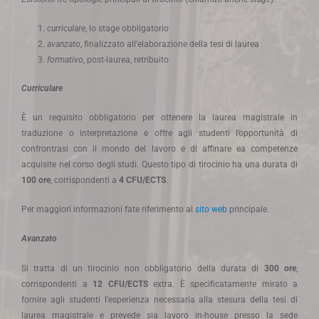
curriculare
, lo stage obbligatorio
avanzato
, finalizzato all’elaborazione della tesi di laurea
formativo
, post-laurea, retribuito
Curriculare
È un requisito obbligatorio per ottenere la laurea magistrale in
traduzione o interpretazione e offre agli studenti l’opportunità di
confrontrasi con il mondo del lavoro e di affinare ea competenze
acquisite nel corso degli studi. Questo tipo di tirocinio ha una durata di
100 ore
, corrispondenti a
4 CFU/ECTS
.
Per maggiori informazioni fate riferimento al
sito web
principale.
Avanzato
Si tratta di un tirocinio non obbligatorio della durata di
300 ore
,
corrispondenti a
12 CFU/ECTS
extra. È specificatamente mirato a
fornire agli studenti l’esperienza necessaria alla stesura della tesi di
laurea magistrale e prevede sia lavoro in-house presso la sede