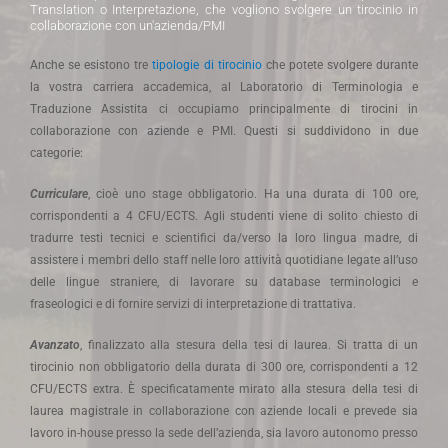
Translation o Interpretazione, che vogliono svolgere un tirocinio in
collaborazione con un'azienda/PMI
Anche se esistono tre
tipologie di tirocinio
che potete svolgere durante
la vostra carriera accademica, al Laboratorio di Terminologia e
Traduzione Assistita ci occupiamo principalmente di tirocini in
collaborazione con aziende e PMI. Questi si suddividono in due
categorie:
Curriculare
, cioè uno stage obbligatorio. Ha una durata di 100 ore,
corrispondenti a 4 CFU/ECTS. Agli studenti viene di solito chiesto di
tradurre testi tecnici e scientifici da/verso la loro lingua madre, di
assistere i membri dello staff nelle loro attività quotidiane legate all’uso
delle lingue straniere, di lavorare su database terminologici e
fraseologici e di fornire servizi di interpretazione di trattativa.
Avanzato
, finalizzato alla stesura della tesi di laurea. Si tratta di un
tirocinio non obbligatorio della durata di 300 ore, corrispondenti a 12
CFU/ECTS extra. È specificatamente mirato alla stesura della tesi di
laurea magistrale in collaborazione con aziende locali e prevede sia
lavoro in-house presso la sede dell’azienda, sia lavoro autonomo presso